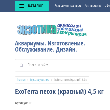
Аквариумы под заказ
Как заказать?
Офе
КАТАЛОГ
Аквариумы. Изготовление.
Обслуживание. Дизайн.
Главная
Террариумистика
  ExoTerra  песок (красный) 4,5 кг
ExoTerra песок (красный) 4,5 кг
нет
Артикул: