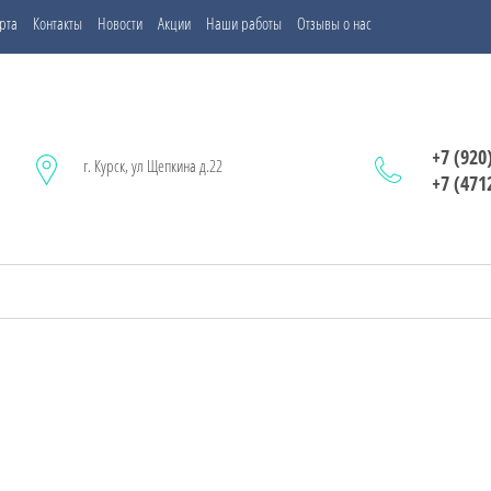
рта
Контакты
Новости
Акции
Наши работы
Отзывы о нас
+7 (920
г. Курск, ул Щепкина д.22
+7 (471